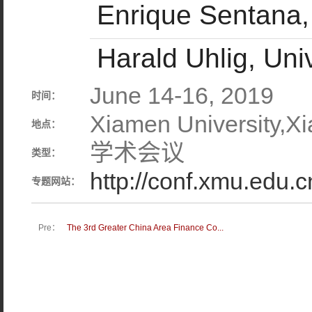
Enrique Sentana
Harald Uhlig, Uni
June 14-16, 2019
时间：
Xiamen University,X
地点：
学术会议
类型：
http://conf.xmu.edu
专题网站：
Pre：
The 3rd Greater China Area Finance Co...