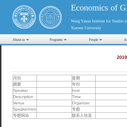
Economics of G
Wang Yanan Institute for Studies
Xiamen University
About us
Programs
People
Ad
2019
月份
星期
摘要
年份
Speaker
host
Description
Time
Venue
Organizer
SpeakerIntro
专题
专题网站
联系人信息