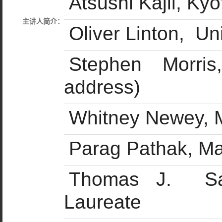
Atsushi Kajii, Kyo
主讲人简介：
Oliver Linton, Un
Stephen Morris,
address)
Whitney Newey, M
Parag Pathak, Ma
Thomas J. Sar
Laureate